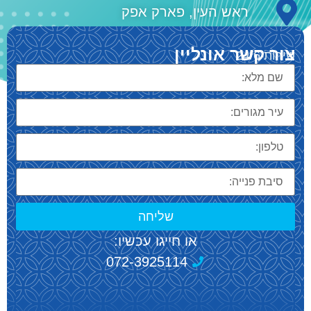
ראש העין, פארק אפק
צור קשר אונליין
שירות 24/6
שליחה
או חייגו עכשיו:
072-3925114