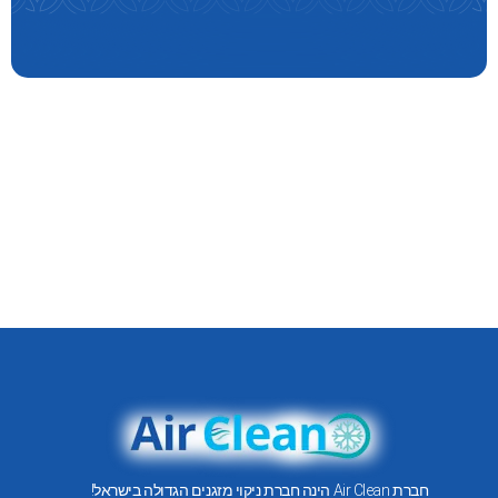
חברת Air Clean הינה חברת ניקוי מזגנים הגדולה בישראל!