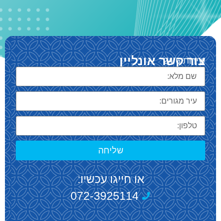
צור קשר אונליין
שירות 24/6
שליחה
או חייגו עכשיו:
072-3925114