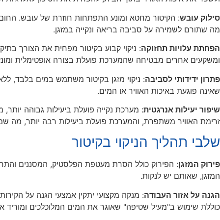
סילוק עובש
: הקיטור מחטא ומונע התפתחות חוזרת של עובש. החום
מה שתורם לשמירה על סביבה בריאה ונקייה במזגן.
הפחתת עלויות תחזוקה
: ניקוי קבוע בקיטור מפחית את הצורך בתיקו
ומשקעים אחרים מבטיחה שהמערכת פועלת בצורה אופטימלית ומונע
פתרון ידידותי לסביבה
: ניקוי מזגן בקיטור משתמש במים בלבד, ללא 
שאינה פוגעת באיכות האוויר או המים.
שיפור יעילות אנרגטית
: מערכת נקייה פועלת ביעילות גבוהה יותר, מ
זרימת האוויר משתפרת, והמערכת פועלת ביעילות רבה יותר, מה ש
שלבי תהליך הניקוי בקיטור
פירוק המזגן
: הפירוק כולל הסרת מעטפת הפלסטיק, המסננים והתרי
המזגן, שאותם יש לנקות.
הגנה על אזור העבודה
: מנקה מקצועי יתקין אמצעי הגנה על הקירות
כוללת שימוש ב"מעיל שטיפה" שאוגר את המים המלוכלכים ומוריד או