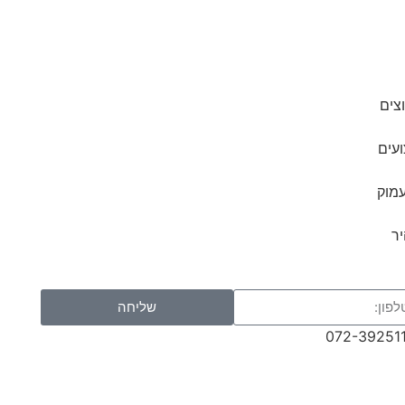
צים
ועים
עמוק
ר
שליחה
072-39251