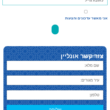
אני מאשר עדכונים והצעות
שלח
צור קשר אונליין
שירות 24/6
שליחה