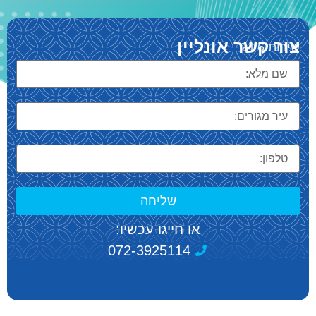
צור קשר אונליין
שירות 24/6
שליחה
או חייגו עכשיו:
072-3925114