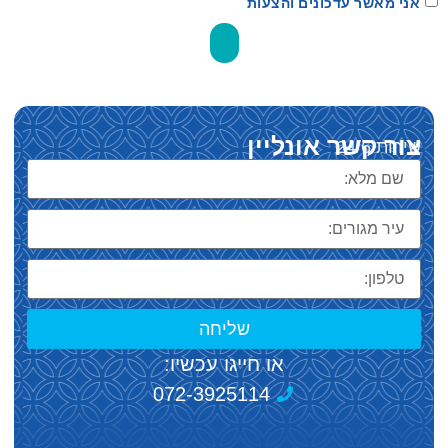
אני מאשר עדכונים והצעות
שלח
צור קשר אונליין
שירות 24/6
שליחה
או חייגו עכשיו:
072-3925114