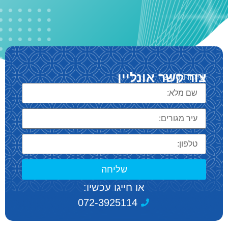
צור קשר אונליין
שירות 24/6
שליחה
או חייגו עכשיו:
072-3925114