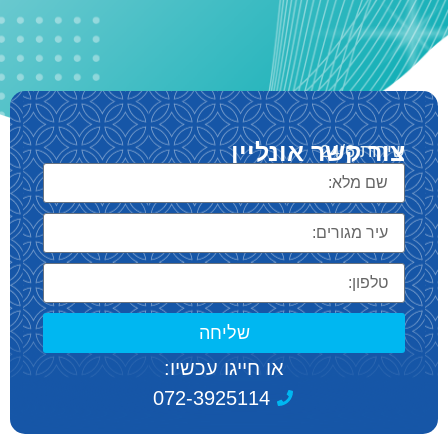
צור קשר אונליין
שירות 24/6
שליחה
או חייגו עכשיו:
072-3925114