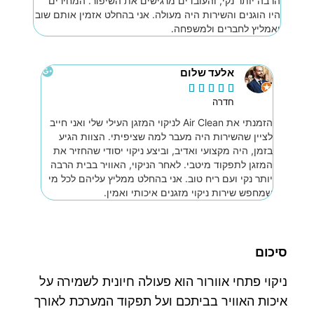
הרבה יותר נקי, והעובדים מרגישים את השיפור. המחירים
היו הוגנים והשירות היה מעולה. אני בהחלט אזמין אותם שוב
ואמליץ לחברים ולמשפחה.
אלעד שלום





חדרה
הזמנתי את Air Clean לניקוי המזגן העילי שלי ואני חייב
לציין שהשירות היה מעבר למה שציפיתי. הצוות הגיע
בזמן, היה מקצועי ואדיב, וביצע ניקוי יסודי שהחזיר את
המזגן לתפקוד מיטבי. לאחר הניקוי, האוויר בבית הרבה
יותר נקי ועם ריח טוב. אני בהחלט ממליץ עליהם לכל מי
שמחפש שירות ניקוי מזגנים איכותי ואמין.
סיכום
ניקוי פתחי אוורור הוא פעולה חיונית לשמירה על
איכות האוויר בביתכם ועל תפקוד המערכת לאורך