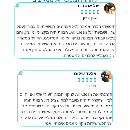
יעל אנסבכר





ראשון לציון
חיפשתי חברה אמינה לניקוי מזגנים תעשייתיים עבור העסק
שלי, ושמעתי על Air Clean. הצוות היה מקצועי ומיומן, והם
ביצעו עבודה מצוינת בניקוי וחיטוי המזגנים. האוויר במשרד
הרבה יותר נקי, והעובדים מרגישים את השיפור. המחירים
היו הוגנים והשירות היה מעולה. אני בהחלט אזמין אותם
שוב ואמליץ לחברים ולמשפחה.
אלעד שלום





חדרה
הזמנתי את Air Clean לניקוי המזגן העילי שלי ואני חייב
לציין שהשירות היה מעבר למה שציפיתי. הצוות הגיע
בזמן, היה מקצועי ואדיב, וביצע ניקוי יסודי שהחזיר את
המזגן לתפקוד מיטבי. לאחר הניקוי, האוויר בבית הרבה
יותר נקי ועם ריח טוב. אני בהחלט ממליץ עליהם לכל מי
שמחפש שירות ניקוי מזגנים איכותי ואמין.